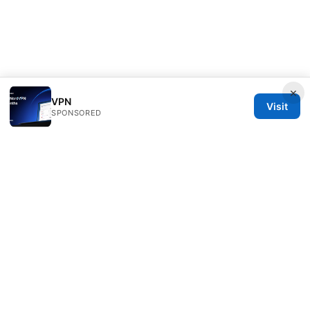
×
VPN
Visit
SPONSORED
Clinedical Studio LLC
1 St Paul's Churchyard
London, England, EC1A 1BB
GB
info@clinedical.com
+44 20 7244 1144
About
Privacy Policy
Terms of Use