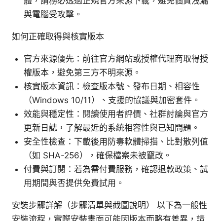
體，請務必透過正規官方來源下載，避免個資洩漏
與電腦受攻擊。
如何正確取得與核實版本
官方來源優先：前往官方網站或授權代理商取得授
權版本，避免第三方不明來源。
核實版本資訊：檢查版本號、發布日期、相容性
（Windows 10/11）、支援的協議與加密套件。
效能與穩定性：閱讀使用者評價、社群討論與官方
更新日誌，了解最近的系統相容性與已知問題。
安全性檢查：下載後用防毒軟體掃描、比對散列值
（如 SHA-256），確保檔案未被竄改。
付費與訂閱：若為需付費服務，確認退款政策、試
用期間與否提供免費試用。
安裝步驟詳解（步驟清單與截圖說明） 以下為一般性
安裝流程，實際安裝畫面可能因版本而略有差異，請