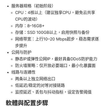
服务器规格（初始阶段）
CPU：4核以上（建议独享CPU，避免云共享
CPU的波动）
内存：8–16GB+
存储：SSD 100GB以上，启用快照与备份
网络带宽：上行10–20 Mbps起步，稳态需求逐
步提升
公网与防护
静态IP或弹性公网IP，最好具备DDoS防护能力
防火墙策略：仅开放必要端口，最小化暴露面
线路与连通性
两条以上独立网络出口
低延迟/稳定的对等对接链路
监控延迟、丢包与抖动指标，设定告警阈值
軟體與配置步驟