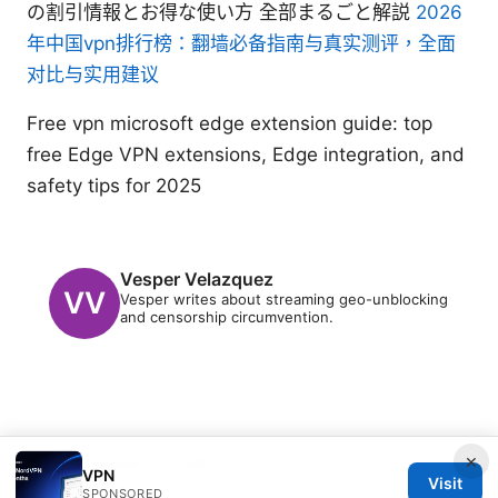
の割引情報とお得な使い方 全部まるごと解説
2026
年中国vpn排行榜：翻墙必备指南与真实测评，全面
对比与实用建议
Free vpn microsoft edge extension guide: top
free Edge VPN extensions, Edge integration, and
safety tips for 2025
Vesper Velazquez
Vesper writes about streaming geo-unblocking
and censorship circumvention.
×
© 2026 Clinedical. All rights reserved.
VPN
Visit
SPONSORED