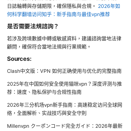
日誌輪轉與存儲期限，確保隱私與合規。
2026年如
何科学翻墙访问知乎：新手指南与最佳vpn推荐
是否需要法規諮詢？
若涉及跨境數據中轉或敏感資料，建議諮詢當地法律
顧問，確保符合當地法規與行業規範。
Sources:
Clash中文版：VPN 如何正确使用与优化的完整指南
2025年在中国如何安全使用猫咪vpn？深度评测与推
荐：速度、隐私保护与合规性指南
2026年三分机场vpn新手指南：高速稳定访问全球网
络，全面解析、实战技巧與安全守則
Millenvpn クーポンコード完全ガイド：2026年最新