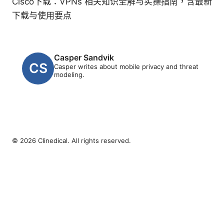
Cisco下载：VPNs 相关知识全解与实操指南，含最新
下载与使用要点
Casper Sandvik
Casper writes about mobile privacy and threat
modeling.
© 2026 Clinedical. All rights reserved.