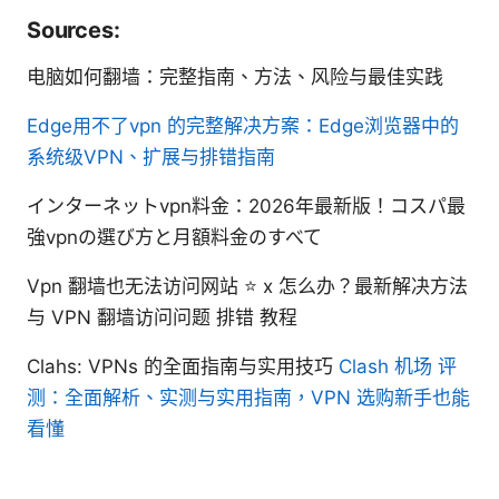
Sources:
电脑如何翻墙：完整指南、方法、风险与最佳实践
Edge用不了vpn 的完整解决方案：Edge浏览器中的
系统级VPN、扩展与排错指南
インターネットvpn料金：2026年最新版！コスパ最
強vpnの選び方と月額料金のすべて
Vpn 翻墙也无法访问网站 ⭐ x 怎么办？最新解决方法
与 VPN 翻墙访问问题 排错 教程
Clahs: VPNs 的全面指南与实用技巧
Clash 机场 评
测：全面解析、实测与实用指南，VPN 选购新手也能
看懂