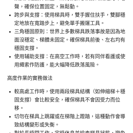
聲，確保位置固定，無鬆動。
跨步與支撐：使用梯具時，雙手握住扶手，雙腳穩
定地放在寬踏步上，避免單手搬運工具。
三角穩固原則：世界上多數梯具跌落事故是因為地
面沒穩定、梯體未固定。確保梯具前後、左右均有
穩固支撐。
使用辅助支撐：在高空工作時，若有同伴看護或使
用繩索作防護，能大幅降低跌落風險。
高度作業的實務做法
較高處工作時，使用兩段梯具結構（如伸縮梯＋穩
固支撐）會比較安全，確保梯具不會因受力而位
移。
切勿在梯具上跳躍或在梯階上蹬踏，這種動作會導
致結構變形或失衡。
對於長時間工作，定時休息並檢查梯具狀態，避免