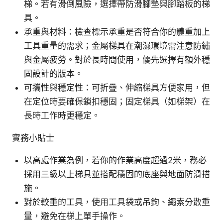
梯。若有滑倒風險，選擇帶防滑腳墊與腳踏板的梯
具。
承重與材料：檢查標示承重是否符合你的體重加上
工具重量的需求；金屬梯具在潮濕環境需注意防鏽
與金屬疲勞。對於長時間使用，優先選擇有額外穩
固設計的版本。
可攜性與穩定性：可折疊、伸縮梯具方便家用，但
在定位時要確保鎖扣穩固；固定梯具（如梯架）在
長時工作時更穩定。
實務小貼士
以高處作業為例，若你的作業高度超過2米，務必
採用三級以上梯具並搭配穩固的底座與地面防滑措
施。
對於較重的工具，使用工具袋或吊鉤、繩索分散重
量，避免在梯上單手操作。