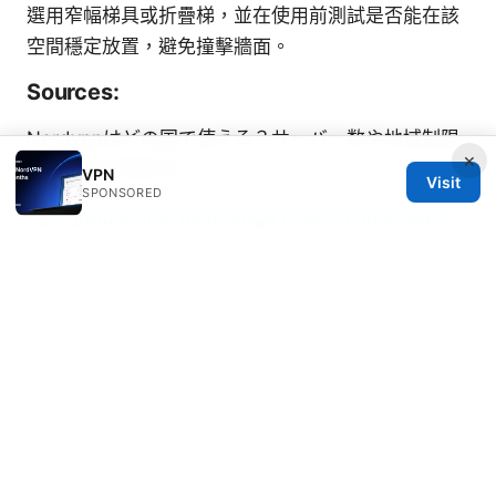
選用窄幅梯具或折疊梯，並在使用前測試是否能在該
空間穩定放置，避免撞擊牆面。
Sources:
Nordvpnはどの国で使える？サーバー数や地域制限
×
を回避する完全ガイド
VPN
Visit
SPONSORED
Vpn gratuita microsoft edge cose e come usarla
per navigare sicuri nel 2025
翻墙app 选择与使用指南： VPN、隐私与安全全解
Telegram加群次数：你必須知道的群組和頻道加入上
限與限制
Edge vpn ⭐ 打不开？手把手教你彻底解决！
如何高效稳定连接北航vpn客户端：保姆级图文教程
最新版 跨平台设置、稳定性优化与安全要点