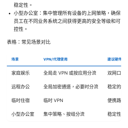
稳定性。
小型办公室：集中管理所有设备的上网策略，确保
员工在不同业务系统之间获得更高的安全等级和可
控性。
表格：常见场景对比
场景
VPN/代理使用
建议硬件要
家庭娱乐
全局走 VPN 或按应用分流
双网口/
远程办公
全局加密通道，必要时分流
稳定的 W
临时住宿
临时 VPN
便携路由
小型办公室
集中策略、按组分流
稳定性与