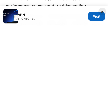
performance privacy and troubleshooting
×
VPN
Esim 申请指南 2025：手把手教你如何轻松开通和使
Visit
SPONSORED
用，告别实体卡烦恼，包含二维码、APP开通、跨设
备切换的实用要点
Net vpn lite 全网最全VPN使用指南与评测：隐私、
速度、价格、设备兼容性
国内能用的vpn：完整指
南、選擇要點與常見問題
Openvpn Not Connecting Here’s How To Fix It
Fast: Quick Steps, Troubleshooting Tips, and
Expert Advice
2026年最新！最完整的翻墙订阅地址获取与使用指
南：告别网络限制