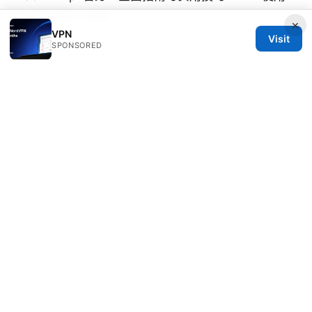
与安全性深入解析
×
VPN
Visit
SPONSORED
Ophelia Jansen
Ophelia writes about secure messaging and
streaming geo-unblocking.
© 2026 Clinedical. All rights reserved.
Clinedical Studio LLC
1 St Paul's Churchyard
London, England, EC1A 1BB
GB
info@clinedical.com
+44 20 7244 1144