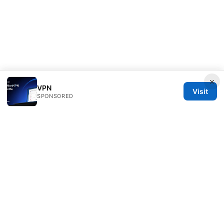
×
VPN
Visit
SPONSORED
Clinedical Studio LLC
1 St Paul's Churchyard
London, England, EC1A 1BB
GB
info@clinedical.com
+44 20 7244 1144
About
Privacy Policy
Terms of Use