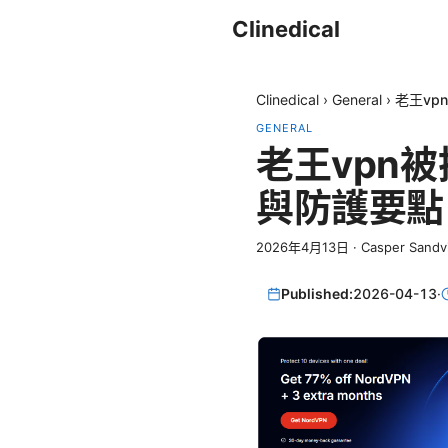
Clinedical
Clinedical
›
General
›
老王v
GENERAL
老王vpn
與防護要點
2026年4月13日
·
Casper Sandv
Published:
2026-04-13
·