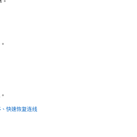
準。
器。
訊。
移、快速恢复连线