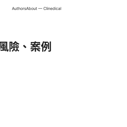
Authors
About — Clinedical
，風險、案例