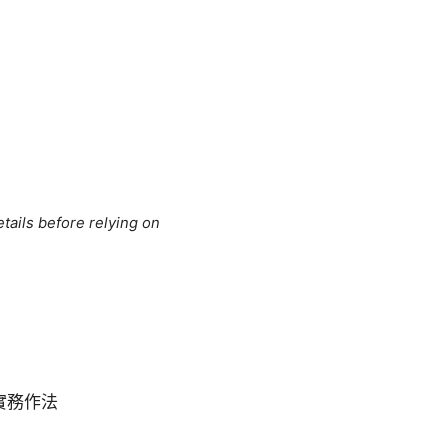
tails before relying on
實務作法