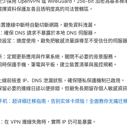
用 OpenVPN 或 WireGuard，256-bit 加密為基本標
選擇資料保護友善且透明度高的司法管轄區。
tch：裝置連線中斷時自動切斷網路，避免資料洩漏。
：確保 DNS 請求不暴露於本地 DNS 伺服器。
流設定：適度使用，避免把敏感流量誤導至不受信任的伺服
新：定期更新應用與作業系統，關閉不必要的背景服務。
同時保護手機、筆電與平板，建立裝置清單與風控規範。
線前檢查 IP、DNS 泄漏狀態，確保隱私保護機制已啟用。
保留必要的連線日誌以便排錯，但避免長期留存個人敏感資
 换手机：超详细迁移指南，告别实体卡烦恼！全面教你无痛迁
漏：在 VPN 連線失敗時，實際 IP 仍可能暴露。