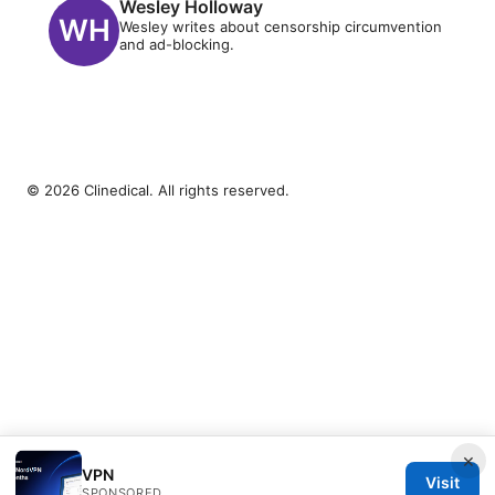
Wesley Holloway
Wesley writes about censorship circumvention
and ad-blocking.
© 2026 Clinedical. All rights reserved.
×
VPN
Visit
SPONSORED