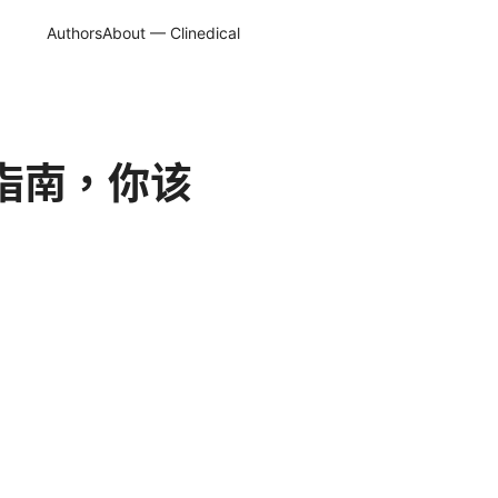
Authors
About — Clinedical
指南，你该