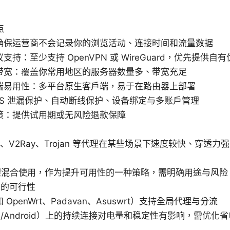
点
确保运营商不会记录你的浏览活动、连接时间和流量数据
持：至少支持 OpenVPN 或 WireGuard，优先提供自
带宽：覆盖你常用地区的服务器数量多、带宽充足
端易用性：多平台原生客户端，易于在路由器上部署
NS 泄漏保护、自动断线保护、设备绑定与多账户管理
策：提供试用期或无风险退款保障
cks、V2Ray、Trojan 等代理在某些场景下速度较快、穿
代理混合使用，作为提升可用性的一种策略，需明确用途与风险
置的可行性
OpenWrt、Padavan、Asuswrt）支持全局代理与分流
S/Android）上的持续连接对电量和稳定性有影响，需优化