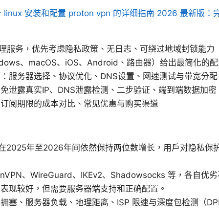
 ⭐ linux 安装和配置 proton vpn 的详细指南 2026 
/代理服务，优先考虑隐私政策、无日志、可绕过地域封锁能力
ows、macOS、iOS、Android、路由器）给出最简化的
：服务器选择、协议优化、DNS设置、网速测试与带宽分配
免泄露真实IP、DNS泄露检测、二步验证、端到端数据加密
同订阅期限的成本对比、常见优惠与购买渠道
规模在2025年至2026年间依然保持两位数增长，用户对隐私
PN、WireGuard、IKEv2、Shadowsocks 等，各自优劣
景表现较好，但需要服务器端支持和正确配置。
拥塞、服务器负载、地理距离、ISP 限速与深度包检测（DP