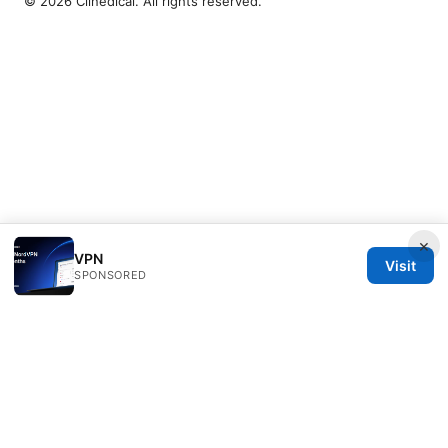
© 2026 Clinedical. All rights reserved.
×
VPN
Visit
SPONSORED
Clinedical Studio LLC
1 St Paul's Churchyard
London, England, EC1A 1BB
GB
info@clinedical.com
+44 20 7244 1144