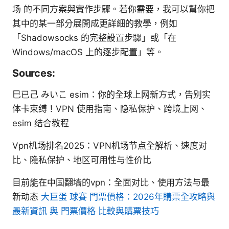
场 的不同方案與實作步驟。若你需要，我可以幫你把
其中的某一部分展開成更詳細的教學，例如
「Shadowsocks 的完整設置步驟」或「在
Windows/macOS 上的逐步配置」等。
Sources:
巳已己 みいこ esim：你的全球上网新方式，告别实
体卡束缚！VPN 使用指南、隐私保护、跨境上网、
esim 结合教程
Vpn机场排名2025：VPN机场节点全解析、速度对
比、隐私保护、地区可用性与性价比
目前能在中国翻墙的vpn：全面对比、使用方法与最
新动态
大巨蛋 球賽 門票價格：2026年購票全攻略與
最新資訊 與 門票價格 比較與購票技巧