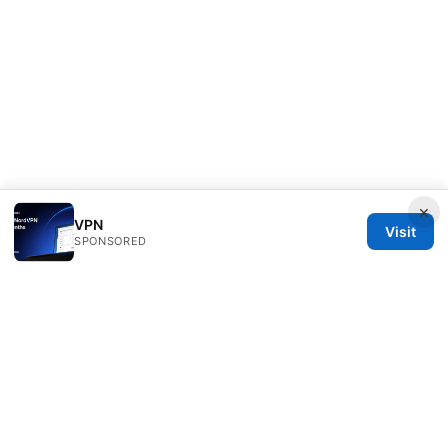
×
VPN
Visit
SPONSORED
Clinedical Studio LLC
1 St Paul's Churchyard
London, England, EC1A 1BB
GB
info@clinedical.com
+44 20 7244 1144
About
Privacy Policy
Terms of Use