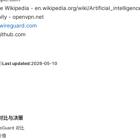
nce Wikipedia - en.wikipedia.org/wiki/Artificial_intelligenc
y - openvpn.net
wireguard.com
thub.com
Last updated:
2026-05-10
对比与决策
reGuard 对比
价值