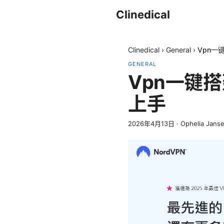
Clinedical
Clinedical
›
General
›
Vpn一
GENERAL
Vpn一键
上手
2026年4月13日
·
Ophelia Jans