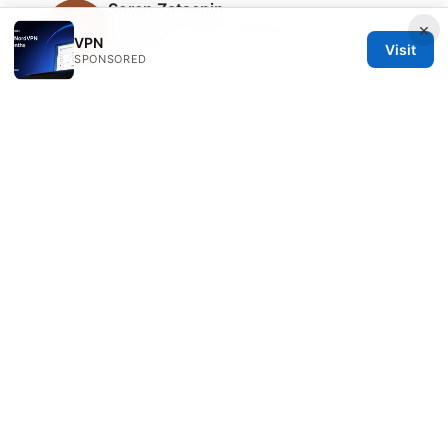
Soren Zatsepin
Soren writes about Wireguard and split
×
VPN
tunneling.
Visit
SPONSORED
© 2026 Clinedical. All rights reserved.
Clinedical Studio LLC
1 St Paul's Churchyard
London, England, EC1A 1BB
GB
info@clinedical.com
+44 20 7244 1144
About
Privacy Policy
Terms of Use