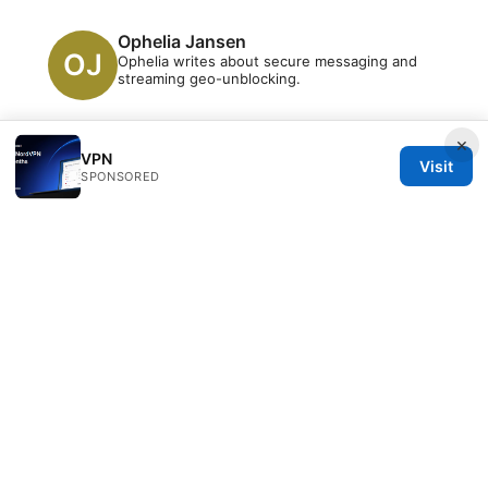
Ophelia Jansen
Ophelia writes about secure messaging and
streaming geo-unblocking.
×
VPN
Visit
SPONSORED
© 2026 Clinedical. All rights reserved.
Clinedical Studio LLC
1 St Paul's Churchyard
London, England, EC1A 1BB
GB
info@clinedical.com
+44 20 7244 1144
About
Privacy Policy
Terms of Use