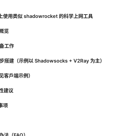
上使用类似 shadowrocket 的科学上网工具
议概览
准备工作
搭建（示例以 Shadowsocks + V2Ray 为主）
常见客户端示例）
容性建议
事项
办法（FAQ）