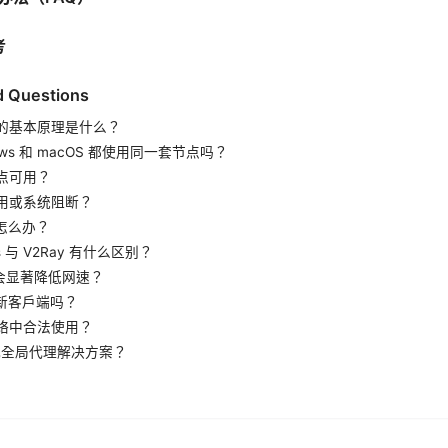
考
d Questions
版 的基本原理是什么？
dows 和 macOS 都使用同一套节点吗？
节点可用？
应用或系统阻断？
失怎么办？
cks 与 V2Ray 有什么区别？
不会显著降低网速？
更新客户端吗？
网络中合法使用？
键式全局代理解决方案？