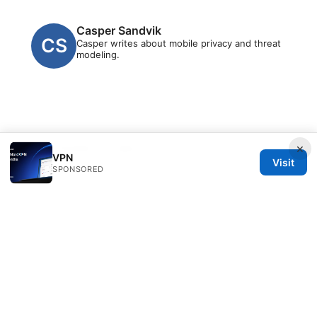
Casper Sandvik
Casper writes about mobile privacy and threat
modeling.
×
© 2026 Clinedical. All rights reserved.
VPN
Visit
SPONSORED
Clinedical Studio LLC
1 St Paul's Churchyard
London, England, EC1A 1BB
GB
info@clinedical.com
+44 20 7244 1144
About
Privacy Policy
Terms of Use